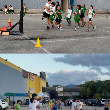
Copyright © 2025 Asd Basket Centro Abruzzo
Via Corfinio, 5 – 67039 SULMONA (AQ)
Cod.Soc.041804 – C.F.92013860660 – Cod. FIP:
041804
Cod. ASI: ABR-AQ0097