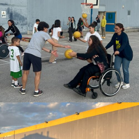
Leave A Reply
My comment is..
Name
*